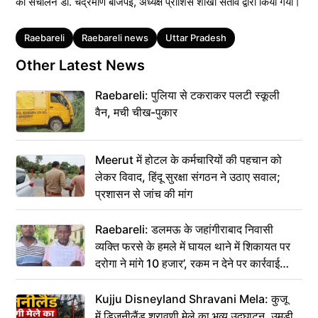
का संचालन डॉ. चंद्रमणि बाजपेई, अध्यक्ष प्राशिसं शाखा सतांव द्वारा किया गया।
Tags
Raebareli
Raebareli news
Uttar Pradesh
Other Latest News
Raebareli: पुलिया से टकराकर पलटी स्कूली
वैन, मची चीख-पुकार
Meerut में होटल के कर्मचारियों की पहचान को
लेकर विवाद, हिंदू सुरक्षा संगठन ने उठाए सवाल;
प्रशासन से जांच की मांग
Raebareli: डलमऊ के जहांगीराबाद निवासी
व्यक्ति फरसे के हमले में घायल थाने में शिकायत पर
दरोगा ने मांगे 10 हजार’, रकम न देने पर कार्रवाई
ठंडी!
Kujju Disneyland Shravani Mela: कुजू
में डिजनीलैंड श्रावणी मेले का भव्य उद्घाटन, उमड़ी