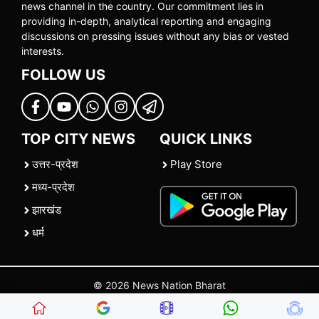
news channel in the country. Our commitment lies in
providing in-depth, analytical reporting and engaging
discussions on pressing issues without any bias or vested
interests.
FOLLOW US
TOP CITY NEWS
QUICK LINKS
उत्तर-प्रदेश
Play Store
मध्य-प्रदेश
झारखंड
धर्म
© 2026 News Nation Bharat
Home
|
About US
|
Contact Us
|
Policies
|
Terms and Conditions