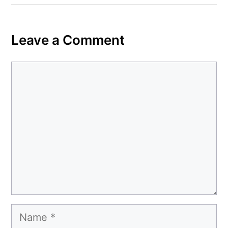
Leave a Comment
Comment
Name