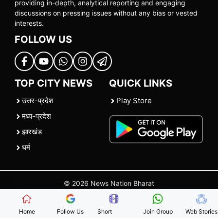
providing in-depth, analytical reporting and engaging
discussions on pressing issues without any bias or vested
interests.
FOLLOW US
TOP CITY NEWS
QUICK LINKS
उत्तर-प्रदेश
Play Store
मध्य-प्रदेश
झारखंड
धर्म
© 2026 News Nation Bharat
Home
|
About US
|
Contact Us
|
Policies
|
Terms and Conditions
Home
Follow Us
Short
Join Group
Web Stories