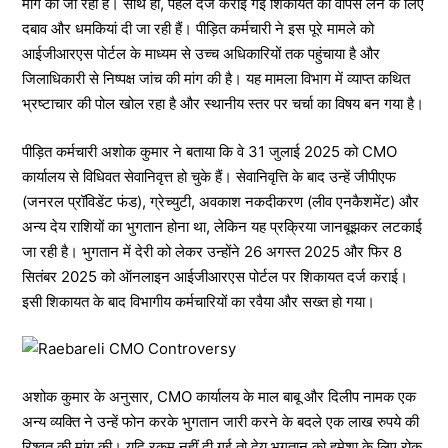
मांग की जा रही है। साथ ही, पहले दर्ज कराई गई शिकायत को वापस लेने के लिए
दबाव और धमकियां दी जा रही हैं। पीड़ित कर्मचारी ने इस पूरे मामले को
आईजीआरएस पोर्टल के माध्यम से उच्च अधिकारियों तक पहुंचाया है और
जिलाधिकारी से निष्पक्ष जांच की मांग की है। यह मामला विभाग में व्याप्त कथित
भ्रष्टाचार की पोल खोल रहा है और स्थानीय स्तर पर चर्चा का विषय बन गया है।
पीड़ित कर्मचारी अशोक कुमार ने बताया कि वे 31 जुलाई 2025 को CMO
कार्यालय से विधिवत सेवानिवृत्त हो चुके हैं। सेवानिवृत्ति के बाद उन्हें जीपीएफ
(जनरल प्रॉविडेंट फंड), ग्रेच्युटी, अवकाश नकदीकरण (लीव एनकैशमेंट) और
अन्य देय राशियों का भुगतान होना था, लेकिन यह प्रक्रिया जानबूझकर लटकाई
जा रही है। भुगतान में देरी को लेकर उन्होंने 26 अगस्त 2025 और फिर 8
सितंबर 2025 को ऑनलाइन आईजीआरएस पोर्टल पर शिकायत दर्ज कराई।
इसी शिकायत के बाद विभागीय कर्मचारियों का रवैया और सख्त हो गया।
अशोक कुमार के अनुसार, CMO कार्यालय के माल बाबू और दिलीप नामक एक
अन्य व्यक्ति ने उन्हें फोन करके भुगतान जारी करने के बदले एक लाख रुपये की
रिश्वत की मांग की। यदि रकम नहीं दी गई तो देय भुगतान को हमेशा के लिए रोक