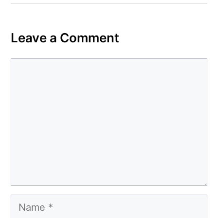
Leave a Comment
Comment
Name