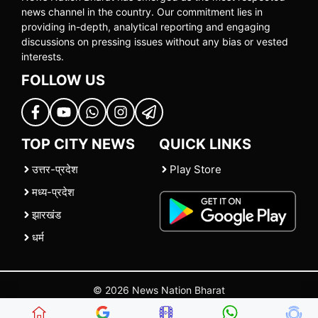
news channel in the country. Our commitment lies in
providing in-depth, analytical reporting and engaging
discussions on pressing issues without any bias or vested
interests.
FOLLOW US
TOP CITY NEWS
QUICK LINKS
उत्तर-प्रदेश
Play Store
मध्य-प्रदेश
झारखंड
धर्म
© 2026 News Nation Bharat
Home
|
About US
|
Contact Us
|
Policies
|
Terms and Conditions