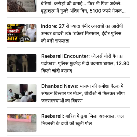
बेटियां, करोड़ों की कमाई… फिर भी पिता अकेले:
वृद्धाश्रम में गुजरे अंतिम दिन, 5100 रुपये भेजकर
कहा– अंतिम संस्कार कर दीजिए हम नहीं आ पाएंगे
Indore: 27 से ज्यादा गंभीर अपराधों का आरोपी
अनवर कादरी उर्फ ‘डकैत’ गिरफ्तार, इंदौर पुलिस
की बड़ी सफलता
Raebareli Encounter: ज्वेलर्स चोरी गैंग का
पर्दाफाश, पुलिस मुठभेड़ में दो बदमाश घायल, 12.80
किलो चांदी बरामद
Dhanbad News: भाजपा की समीक्षा बैठक में
संगठन विस्तार पर मंथन, बीडीओ से मिलकर सौंपा
जनसमस्याओं का विवरण
Raebareli: बारिश में डूबा जिला अस्पताल, जल
निकासी के दावों की खुली पोल