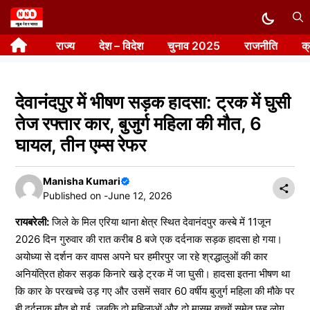
Skip
to
राज्य
देश – विदेश
चुनाव 2025
राजनीति
क
content
देवानंदपुर में भीषण सड़क हादसा: ट्रक में घुसी
तेज रफ्तार कार, बुजुर्ग महिला की मौत, 6
घायल, तीन एम्स रेफर
Manisha Kumari
Published on -
June 12, 2026
रायबरेली:
जिले के मिल एरिया थाना क्षेत्र स्थित देवानंदपुर कस्बे में 11जून
2026 दिन गुरुवार की रात करीब 8 बजे एक दर्दनाक सड़क हादसा हो गया।
अयोध्या से दर्शन कर वापस अपने घर हमीरपुर जा रहे श्रद्धालुओं की कार
अनियंत्रित होकर सड़क किनारे खड़े ट्रक में जा घुसी। हादसा इतना भीषण था
कि कार के परखच्चे उड़ गए और उसमें सवार 60 वर्षीय बुजुर्ग महिला की मौके पर
ही दर्दनाक मौत हो गई, जबकि दो महिलाओं और दो मासूम बच्चों समेत छह लोग