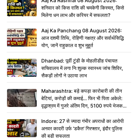
Aaj Ka Rashifal 08 August 2026:
शनिवार को किस राशि की चमकेगी किस्मत, किसे
मिलेगा धन लाभ और करियर में सफलता?
Aaj Ka Panchang 08 August 2026:
आज दशमी तिथि, रोहिणी नक्षत्र और सर्वार्थसिद्धि
योग, जानें राहुकाल व शुभ मुहूर्त
Dhanbad: पूर्वी टुंडी के मोहलीडीह पंचायत
सचिवालय में लगा निःशुल्क स्वास्थ्य जांच शिविर,
सैकड़ों लोगों ने उठाया लाभ
Maharashtra: बड़े कपड़ा कारोबारी की तीन
बेटियां, करोड़ों की कमाई… फिर भी पिता अकेले:
वृद्धाश्रम में गुजरे अंतिम दिन, 5100 रुपये भेजकर
कहा– अंतिम संस्कार कर दीजिए हम नहीं आ पाएंगे
Indore: 27 से ज्यादा गंभीर अपराधों का आरोपी
अनवर कादरी उर्फ ‘डकैत’ गिरफ्तार, इंदौर पुलिस
की बड़ी सफलता