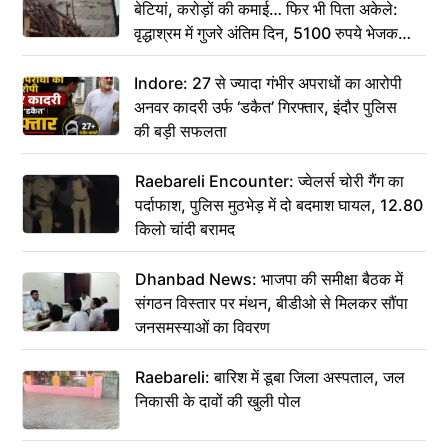
बेटियां, करोड़ों की कमाई… फिर भी पिता अकेले:
वृद्धाश्रम में गुजरे अंतिम दिन, 5100 रुपये भेजकर
कहा– अंतिम संस्कार कर दीजिए हम नहीं आ पाएंगे
Indore: 27 से ज्यादा गंभीर अपराधों का आरोपी
अनवर कादरी उर्फ ‘डकैत’ गिरफ्तार, इंदौर पुलिस
की बड़ी सफलता
Raebareli Encounter: ज्वेलर्स चोरी गैंग का
पर्दाफाश, पुलिस मुठभेड़ में दो बदमाश घायल, 12.80
किलो चांदी बरामद
Dhanbad News: भाजपा की समीक्षा बैठक में
संगठन विस्तार पर मंथन, बीडीओ से मिलकर सौंपा
जनसमस्याओं का विवरण
Raebareli: बारिश में डूबा जिला अस्पताल, जल
निकासी के दावों की खुली पोल