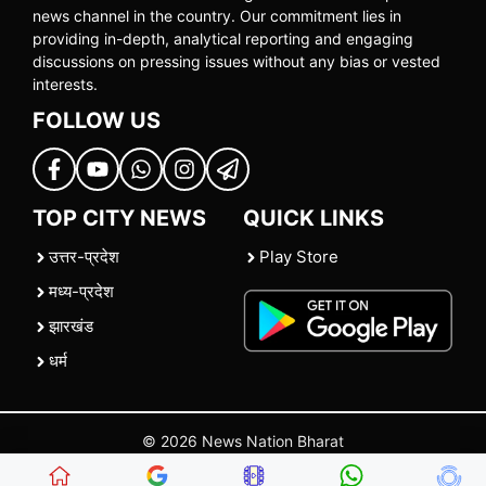
news channel in the country. Our commitment lies in
providing in-depth, analytical reporting and engaging
discussions on pressing issues without any bias or vested
interests.
FOLLOW US
TOP CITY NEWS
QUICK LINKS
उत्तर-प्रदेश
Play Store
मध्य-प्रदेश
झारखंड
धर्म
© 2026 News Nation Bharat
Home
|
About US
|
Contact Us
|
Policies
|
Terms and Conditions