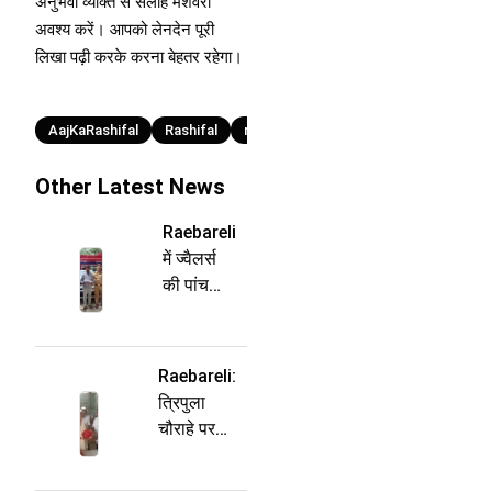
अनुभवी व्यक्ति से सलाह मशवरा
अवश्य करें। आपको लेनदेन पूरी
लिखा पढ़ी करके करना बेहतर रहेगा।
Tags
AajKaRashifal
Rashifal
rashifal 2025
राशिफल
Other Latest News
Raebareli
में ज्वैलर्स
की पांच
दुकानों में
चोरी का
एक और
Raebareli:
आरोपी
त्रिपुला
गिरफ्तार,
चौराहे पर
955 ग्राम
पहुंची
चांदी के
पल्लवी