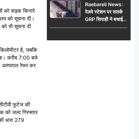
Raebareli News:
लों को सड़क किनारे
रेलवे स्टेशन पर सतर्क
सालय को सूचना दी।
GRP सिपाही ने बचाई
े को भी सूचना दी
महिला की जान, चलती
ट्रेन में चढ़ते समय हुआ
हादसा टला; घटना
CCTV में कैद
5 किलोमीटर है, जबकि
 गया। करीब 7:00 बजे
िला अस्पताल रेफर कर
ीसीटीवी फुटेज की
लक को जल्द गिरफ्तार
 की धारा 279