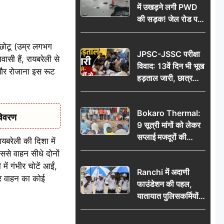
में उखड़ने लगी PWD
की सड़क! जेल रोड पर
गड्ढे ने खोली निर्माण
गुणवत्ता की पोल, जांच
 छोटू (उम्र लगभग
JPSC-JSSC परीक्षा
की उठी मांग
ासी हैं, रायबरेली से
विवाद: 13वें दिन भी भूख
 और रोजाना इस रूट
हड़ताल जारी, छात्र
बोले- जांच नहीं तो
आंदोलन और होगा तेज
Bokaro Thermal:
विवरण
9 सूत्री मांगों को लेकर
सप्लाई मजदूरों की
यबरेली की दिशा में
हुंकार, 12 अगस्त के
से वाहन सीधे दोनों
प्रदर्शन की रणनीति बनी
ं गंभीर चोटें आईं,
Ranchi में अदाणी
और वाहन का कोई
फाउंडेशन की पहल,
यातायात पुलिसकर्मियों
को वितरित किए गए छाते