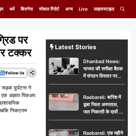
इम
धर्म
बिजनेस
स्पेशल रिपोर्ट
अन्य
Live
लाइफस्टाइल
्रिड पर
Latest Stories
ार टक्कर
Dhanbad News:
भाजपा की समीक्षा बैठक
Follow Us
में संगठन विस्तार पर
मंथन, बीडीओ से
क सड़क दुर्घटना ने
मिलकर सौंपा
को एक अज्ञात पिकअप
Raebareli: बारिश में
जनसमस्याओं का विवरण
ं प्रशासनिक
डूबा जिला अस्पताल,
, जबकि निकटतम
जल निकासी के दावों की
खुली पोल
Raebareli: एक महीने