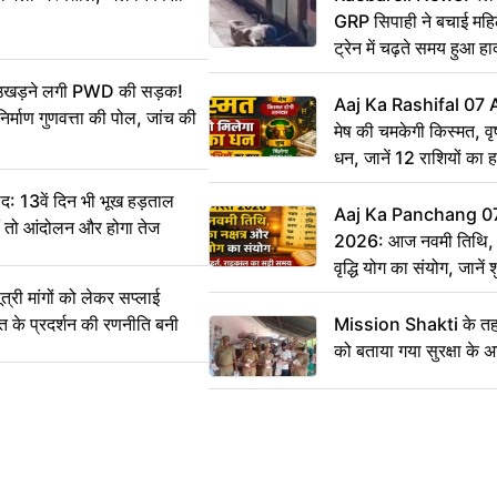
GRP सिपाही ने बचाई मह
ट्रेन में चढ़ते समय हुआ 
CCTV में कैद
ं उखड़ने लगी PWD की सड़क!
Aaj Ka Rashifal 07
िर्माण गुणवत्ता की पोल, जांच की
मेष की चमकेगी किस्मत, व
धन, जानें 12 राशियों का 
: 13वें दिन भी भूख हड़ताल
Aaj Ka Panchang 0
ीं तो आंदोलन और होगा तेज
2026: आज नवमी तिथि, क
वृद्धि योग का संयोग, जानें श
का सही समय
ी मांगों को लेकर सप्लाई
्त के प्रदर्शन की रणनीति बनी
Mission Shakti के तहत
को बताया गया सुरक्षा के 