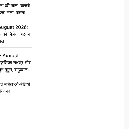
िला की जान, चलती
हादसा टला; घटना
 August 2026:
ृष को मिलेगा अटका
हाल
7 August
ृतिका नक्षत्र और
ुभ मुहूर्त, राहुकाल
 महिलाओं-बेटियों
अधिकार