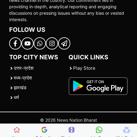
news channel in the country. Our commitment lies in
providing in-depth, analytical reporting and engaging
discussions on pressing issues without any bias or vested
interests.
FOLLOW US
TOP CITY NEWS
QUICK LINKS
उत्तर-प्रदेश
Play Store
मध्य-प्रदेश
झारखंड
धर्म
© 2026 News Nation Bharat
Home
|
About US
|
Contact Us
|
Policies
|
Terms and Conditions