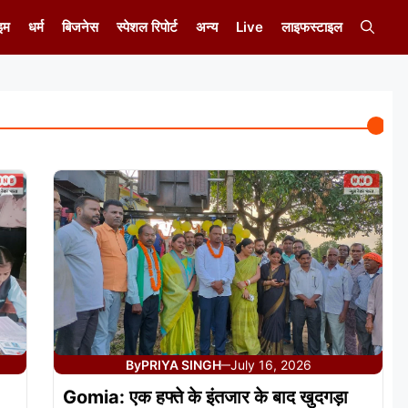
इम
धर्म
बिजनेस
स्पेशल रिपोर्ट
अन्य
Live
लाइफस्टाइल
By
PRIYA SINGH
July 16, 2026
—
Gomia: एक हफ्ते के इंतजार के बाद खुदगड़ा