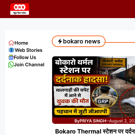
Skip
to
content
bokaro news
Home
Web Stories
Follow Us
Join Channel
By
PRIYA SINGH
August 2, 20
—
Bokaro Thermal स्टेशन पर दर्दन