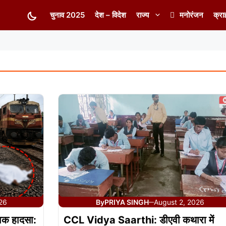
चुनाव 2025
देश – विदेश
राज्य
मनोरंजन
क्रा
26
By
PRIYA SINGH
August 2, 2026
—
ाक हादसा:
CCL Vidya Saarthi: डीएवी कथारा में