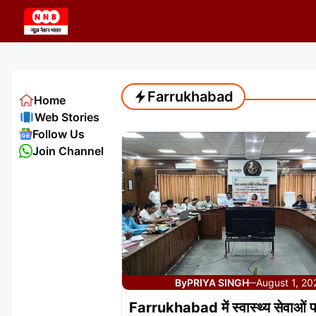
Skip
to
content
Farrukhabad
Home
Web Stories
Follow Us
Join Channel
By
PRIYA SINGH
August 1, 20
—
Farrukhabad में स्वास्थ्य सेवाओं 