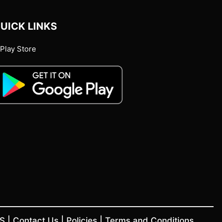
UICK LINKS
Play Store
US
|
Contact Us
|
Policies
|
Terms and Conditions