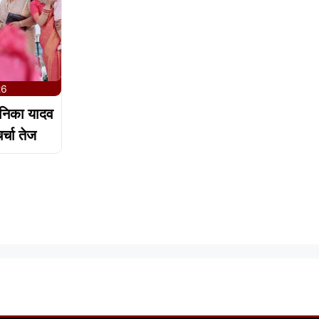
26
ोनिका यादव
र्चा तेज