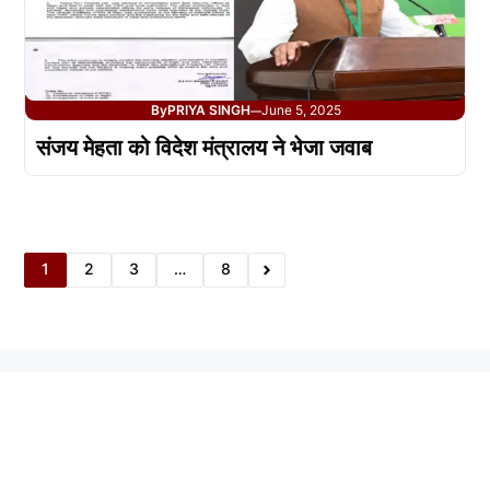
By
PRIYA SINGH
June 5, 2025
—
संजय मेहता को विदेश मंत्रालय ने भेजा जवाब
1
2
3
…
8