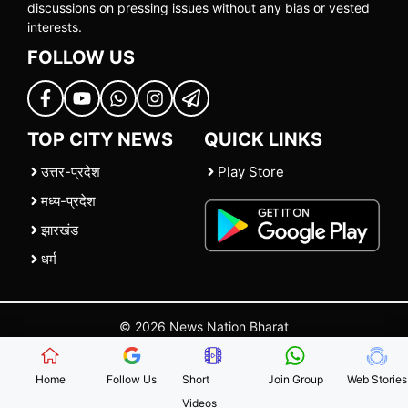
discussions on pressing issues without any bias or vested
interests.
FOLLOW US
TOP CITY NEWS
QUICK LINKS
उत्तर-प्रदेश
Play Store
मध्य-प्रदेश
झारखंड
धर्म
© 2026 News Nation Bharat
Home
|
About US
|
Contact Us
|
Policies
|
Terms and Conditions
Home
Follow Us
Short
Join Group
Web Stories
Videos