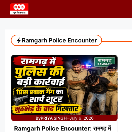
Skip
to
content
Ramgarh Police Encounter
By
PRIYA SINGH
July 6, 2026
—
Ramgarh Police Encounter: रामगढ़ में