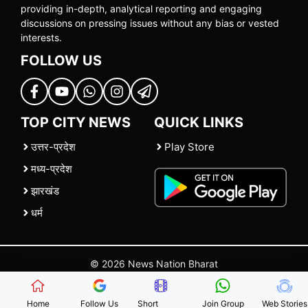
providing in-depth, analytical reporting and engaging
discussions on pressing issues without any bias or vested
interests.
FOLLOW US
TOP CITY NEWS
QUICK LINKS
उत्तर-प्रदेश
Play Store
मध्य-प्रदेश
झारखंड
धर्म
© 2026 News Nation Bharat
Home
|
About US
|
Contact Us
|
Policies
|
Terms and Conditions
Home
Follow Us
Short
Join Group
Web Stories