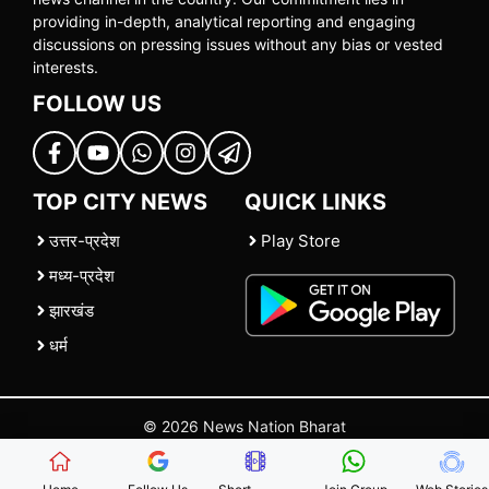
providing in-depth, analytical reporting and engaging
discussions on pressing issues without any bias or vested
interests.
FOLLOW US
TOP CITY NEWS
QUICK LINKS
उत्तर-प्रदेश
Play Store
मध्य-प्रदेश
झारखंड
धर्म
© 2026 News Nation Bharat
Home
|
About US
|
Contact Us
|
Policies
|
Terms and Conditions