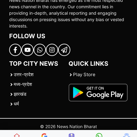
News Nation Bharat has emerged as the most respected
news channel in the country. Our commitment lies in
providing in-depth, analytical reporting and engaging
discussions on pressing issues without any bias or vested
interests.
FOLLOW US
TOP CITY NEWS
QUICK LINKS
उत्तर-प्रदेश
Play Store
मध्य-प्रदेश
झारखंड
धर्म
© 2026 News Nation Bharat
Home
|
About US
|
Contact Us
|
Policies
|
Terms and Conditions