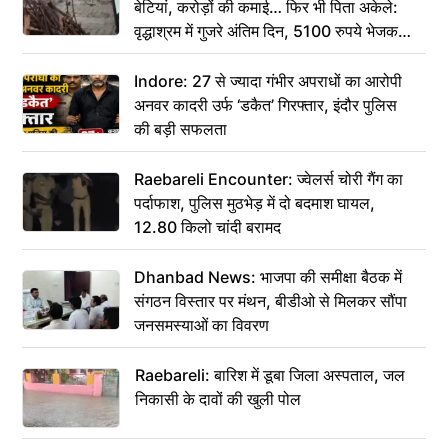
बेटियां, करोड़ों की कमाई… फिर भी पिता अकेले:
वृद्धाश्रम में गुजरे अंतिम दिन, 5100 रुपये भेजकर
कहा– अंतिम संस्कार कर दीजिए हम नहीं आ पाएंगे
Indore: 27 से ज्यादा गंभीर अपराधों का आरोपी
अनवर कादरी उर्फ ‘डकैत’ गिरफ्तार, इंदौर पुलिस
की बड़ी सफलता
Raebareli Encounter: ज्वेलर्स चोरी गैंग का
पर्दाफाश, पुलिस मुठभेड़ में दो बदमाश घायल,
12.80 किलो चांदी बरामद
Dhanbad News: भाजपा की समीक्षा बैठक में
संगठन विस्तार पर मंथन, बीडीओ से मिलकर सौंपा
जनसमस्याओं का विवरण
Raebareli: बारिश में डूबा जिला अस्पताल, जल
निकासी के दावों की खुली पोल