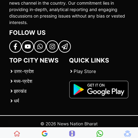
news channel in the country. Our commitment lies in
providing in-depth, analytical reporting and engaging
discussions on pressing issues without any bias or vested
interests.
FOLLOW US
TOP CITY NEWS
QUICK LINKS
उत्तर-प्रदेश
Play Store
मध्य-प्रदेश
झारखंड
धर्म
© 2026 News Nation Bharat
Home
|
About US
|
Contact Us
|
Policies
|
Terms and Conditions