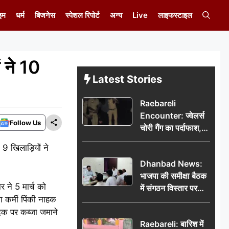
इम
धर्म
बिजनेस
स्पेशल रिपोर्ट
अन्य
Live
लाइफस्टाइल
ं ने 10
Latest Stories
Raebareli
Encounter: ज्वेलर्स
Follow Us
चोरी गैंग का पर्दाफाश,
पुलिस मुठभेड़ में दो
े 9 खिलाड़ियों ने
बदमाश घायल, 12.80
Dhanbad News:
किलो चांदी बरामद
भाजपा की समीक्षा बैठक
र ने 5 मार्च को
में संगठन विस्तार पर
ला कर्मी पिंकी नाहक
मंथन, बीडीओ से
दक पर कब्जा जमाने
मिलकर सौंपा
Raebareli: बारिश में
जनसमस्याओं का विवरण