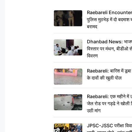
Raebareli Encounter: ज्व
पुलिस मुठभेड़ में दो बदमा
बरामद
Dhanbad News: भाजपा की
विस्तार पर मंथन, बीडीओ 
विवरण
Raebareli: बारिश में डू
के दावों की खुली पोल
Raebareli: एक महीने मे
जेल रोड पर गड्ढे ने खोली न
उठी मांग
JPSC-JSSC परीक्षा विवाद