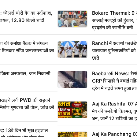
ेलर्स चोरी गैंग का पर्दाफाश,
Bokaro Thermal: 9 सूत्
श घायल, 12.80 किलो चांदी
सप्लाई मजदूरों की हुंकार,
प्रदर्शन की रणनीति बनी
 समीक्षा बैठक में संगठन
Ranchi में अदाणी फाउंड
से मिलकर सौंपा जनसमस्याओं का
यातायात पुलिसकर्मियों क
छाते
बा जिला अस्पताल, जल निकासी
Raebareli News: रेलवे 
GRP सिपाही ने बचाई मह
ट्रेन में चढ़ते समय हुआ 
CCTV में कैद
ं उखड़ने लगी PWD की सड़क!
Aaj Ka Rashifal 07
िर्माण गुणवत्ता की पोल, जांच की
मेष की चमकेगी किस्मत, व
धन, जानें 12 राशियों का 
: 13वें दिन भी भूख हड़ताल
Aaj Ka Panchang 0