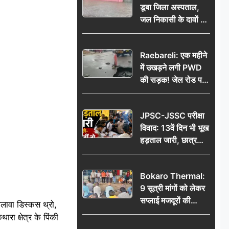
डूबा जिला अस्पताल,
जल निकासी के दावों की
खुली पोल
Raebareli: एक महीने
में उखड़ने लगी PWD
की सड़क! जेल रोड पर
गड्ढे ने खोली निर्माण
गुणवत्ता की पोल, जांच
JPSC-JSSC परीक्षा
की उठी मांग
विवाद: 13वें दिन भी भूख
हड़ताल जारी, छात्र
बोले- जांच नहीं तो
आंदोलन और होगा तेज
Bokaro Thermal:
9 सूत्री मांगों को लेकर
सप्लाई मजदूरों की
लावा डिस्कस थ्रो,
हुंकार, 12 अगस्त के
ारा क्षेत्र के पिंकी
प्रदर्शन की रणनीति बनी