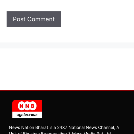
News Nation Bharat is a 24X7 National News Channel, A
Unit of Bhushan Broadcasting & Mass Media Pvt Ltd.