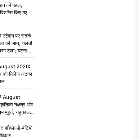
ेशन की पहल,
ो वितरित किए गए
स्टेशन पर सतर्क
िला की जान, चलती
हादसा टला; घटना
 August 2026:
ृष को मिलेगा अटका
हाल
7 August
ृतिका नक्षत्र और
ुभ मुहूर्त, राहुकाल
 महिलाओं-बेटियों
अधिकार