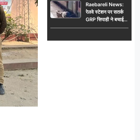
Raebareli News:
रेलवे स्टेशन पर सतर्क
GRP सिपाही ने बचाई
महिला की जान, चलती
ट्रेन में चढ़ते समय हुआ
हादसा टला; घटना
CCTV में कैद