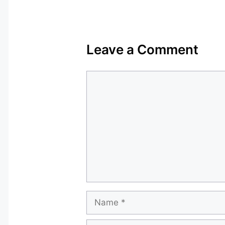
Leave a Comment
Comment
Name