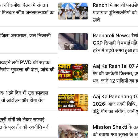
 समीक्षा बैठक में संगठन
Ranchi में अदाणी फाउंड
से मिलकर सौंपा जनसमस्याओं का
यातायात पुलिसकर्मियों क
छाते
बा जिला अस्पताल, जल निकासी
Raebareli News: रेलवे 
GRP सिपाही ने बचाई मह
ट्रेन में चढ़ते समय हुआ 
CCTV में कैद
ं उखड़ने लगी PWD की सड़क!
Aaj Ka Rashifal 07
िर्माण गुणवत्ता की पोल, जांच की
मेष की चमकेगी किस्मत, व
धन, जानें 12 राशियों का 
: 13वें दिन भी भूख हड़ताल
Aaj Ka Panchang 0
ीं तो आंदोलन और होगा तेज
2026: आज नवमी तिथि, क
वृद्धि योग का संयोग, जानें श
का सही समय
ी मांगों को लेकर सप्लाई
्त के प्रदर्शन की रणनीति बनी
Mission Shakti के तहत
को बताया गया सुरक्षा के 