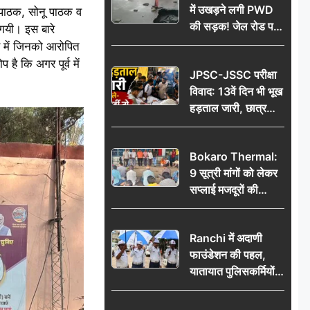
में उखड़ने लगी PWD
 पाठक, सोनू पाठक व
की सड़क! जेल रोड पर
गयी। इस बारे
गड्ढे ने खोली निर्माण
र में जिनको आरोपित
गुणवत्ता की पोल, जांच
है कि अगर पूर्व में
JPSC-JSSC परीक्षा
की उठी मांग
विवाद: 13वें दिन भी भूख
हड़ताल जारी, छात्र
बोले- जांच नहीं तो
आंदोलन और होगा तेज
Bokaro Thermal:
9 सूत्री मांगों को लेकर
सप्लाई मजदूरों की
हुंकार, 12 अगस्त के
प्रदर्शन की रणनीति बनी
Ranchi में अदाणी
फाउंडेशन की पहल,
यातायात पुलिसकर्मियों
को वितरित किए गए छाते