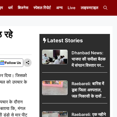
इम
धर्म
बिजनेस
स्पेशल रिपोर्ट
अन्य
Live
लाइफस्टाइल
 रहे
Latest Stories
Dhanbad News:
भाजपा की समीक्षा बैठक
Follow Us
में संगठन विस्तार पर
मंथन, बीडीओ से
यल कर दिया। जिसको
मिलकर सौंपा
घायल को उपचार के
Raebareli: बारिश में
जनसमस्याओं का विवरण
डूबा जिला अस्पताल,
जल निकासी के दावों की
उपचार के दौरान
खुली पोल
 बताया कि, मंगल
Raebareli: एक महीने
ी डंडो से मार पीट