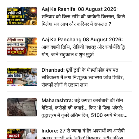
Aaj Ka Rashifal 08 August 2026:
शनिवार को किस राशि की चमकेगी किस्मत, किसे
मिलेगा धन लाभ और करियर में सफलता?
Aaj Ka Panchang 08 August 2026:
आज दशमी तिथि, रोहिणी नक्षत्र और सर्वार्थसिद्धि
योग, जानें राहुकाल व शुभ मुहूर्त
Dhanbad: पूर्वी टुंडी के मोहलीडीह पंचायत
सचिवालय में लगा निःशुल्क स्वास्थ्य जांच शिविर,
सैकड़ों लोगों ने उठाया लाभ
Maharashtra: बड़े कपड़ा कारोबारी की तीन
बेटियां, करोड़ों की कमाई… फिर भी पिता अकेले:
वृद्धाश्रम में गुजरे अंतिम दिन, 5100 रुपये भेजकर
कहा– अंतिम संस्कार कर दीजिए हम नहीं आ पाएंगे
Indore: 27 से ज्यादा गंभीर अपराधों का आरोपी
अनवर कादरी उर्फ ‘डकैत’ गिरफ्तार, इंदौर पुलिस