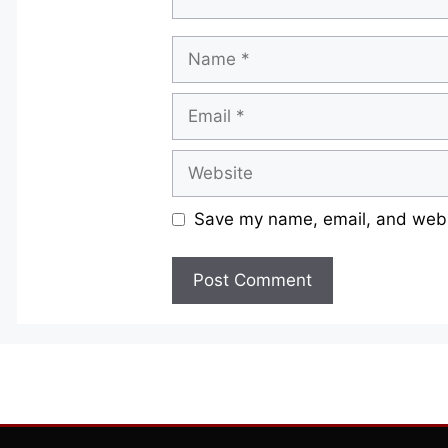
Name
Email
Website
Save my name, email, and websi