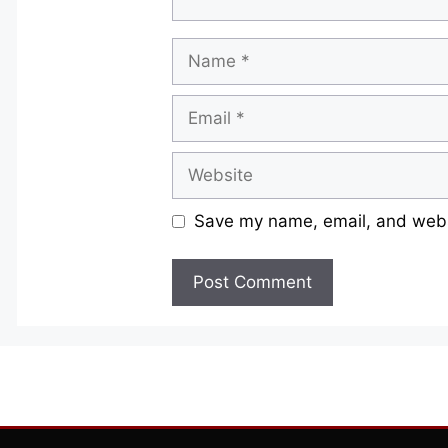
Name
Email
Website
Save my name, email, and websi