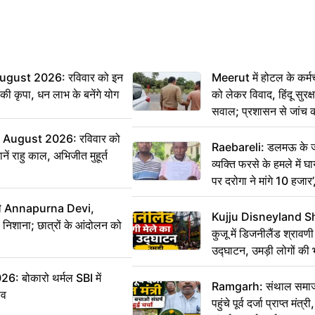
ugust 2026: रविवार को इन
Meerut में होटल के कर्म
ी की कृपा, धन लाभ के बनेंगे योग
को लेकर विवाद, हिंदू सुरक
सवाल; प्रशासन से जांच क
August 2026: रविवार को
Raebareli: डलमऊ के जह
ं राहु काल, अभिजीत मुहूर्त
व्यक्ति फरसे के हमले में 
पर दरोगा ने मांगे 10 हजार
कार्रवाई ठंडी!
मंत्री Annapurna Devi,
Kujju Disneyland S
िशाना; छात्रों के आंदोलन को
कुजू में डिजनीलैंड श्रावणी
उद्घाटन, उमड़ी लोगों की 
बोकारो थर्मल SBI में
Ramgarh: संथाल समाज 
सव
पहुंचे पूर्व दर्जा प्राप्त मंत