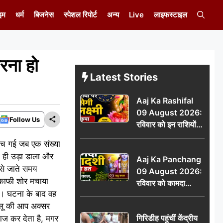
इम
धर्म
बिजनेस
स्पेशल रिपोर्ट
अन्य
Live
लाइफस्टाइल
रना हो
Latest Stories
Aaj Ka Rashifal
09 August 2026:
Follow Us
रविवार को इन राशियों
पर बरसेगी मां लक्ष्मी की
 मच गई जब एक संख्या
कृपा, धन लाभ के बनेंगे
 ही उड़ा डाला और
Aaj Ka Panchang
योग
 से जाते समय
09 August 2026:
काफी शोर मचाया
रविवार को कामदा
ै। घटना के बाद वह
एकादशी का व्रत, जानें
चलू की आप अक्सर
राहु काल, अभिजीत मुहूर्त
गिरिडीह पहुंचीं केंद्रीय
ाज कर देता है, मगर
और शुभ समय