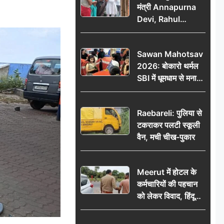
मंत्री Annapurna
Devi, Rahul
Gandhi पर साधा
निशाना; छात्रों के
Sawan Mahotsav
आंदोलन को लेकर
2026: बोकारो थर्मल
सरकार पर हमला
SBI में धूमधाम से मना
सावन महोत्सव
Raebareli: पुलिया से
टकराकर पलटी स्कूली
वैन, मची चीख-पुकार
Meerut में होटल के
कर्मचारियों की पहचान
को लेकर विवाद, हिंदू
सुरक्षा संगठन ने उठाए
सवाल; प्रशासन से जांच