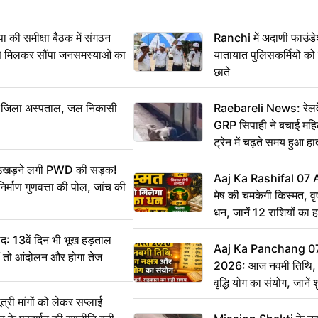
 समीक्षा बैठक में संगठन
Ranchi में अदाणी फाउंड
से मिलकर सौंपा जनसमस्याओं का
यातायात पुलिसकर्मियों क
छाते
बा जिला अस्पताल, जल निकासी
Raebareli News: रेलवे 
GRP सिपाही ने बचाई मह
ट्रेन में चढ़ते समय हुआ 
CCTV में कैद
ं उखड़ने लगी PWD की सड़क!
Aaj Ka Rashifal 07
िर्माण गुणवत्ता की पोल, जांच की
मेष की चमकेगी किस्मत, व
धन, जानें 12 राशियों का 
: 13वें दिन भी भूख हड़ताल
Aaj Ka Panchang 0
ीं तो आंदोलन और होगा तेज
2026: आज नवमी तिथि, क
वृद्धि योग का संयोग, जानें श
का सही समय
ी मांगों को लेकर सप्लाई