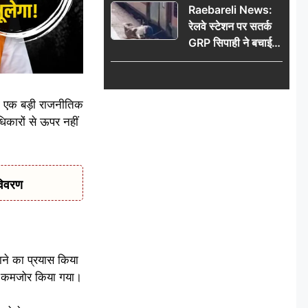
Raebareli News:
रेलवे स्टेशन पर सतर्क
GRP सिपाही ने बचाई
महिला की जान, चलती
ट्रेन में चढ़ते समय हुआ
हादसा टला; घटना
ना एक बड़ी राजनीतिक
CCTV में कैद
िकारों से ऊपर नहीं
विवरण
ाने का प्रयास किया
 को कमजोर किया गया।