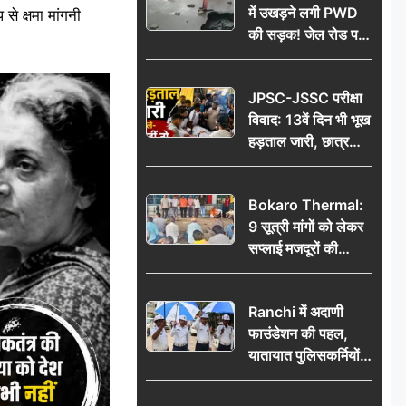
में उखड़ने लगी PWD
े क्षमा मांगनी
की सड़क! जेल रोड पर
गड्ढे ने खोली निर्माण
गुणवत्ता की पोल, जांच
JPSC-JSSC परीक्षा
की उठी मांग
विवाद: 13वें दिन भी भूख
हड़ताल जारी, छात्र
बोले- जांच नहीं तो
आंदोलन और होगा तेज
Bokaro Thermal:
9 सूत्री मांगों को लेकर
सप्लाई मजदूरों की
हुंकार, 12 अगस्त के
प्रदर्शन की रणनीति बनी
Ranchi में अदाणी
फाउंडेशन की पहल,
यातायात पुलिसकर्मियों
को वितरित किए गए छाते