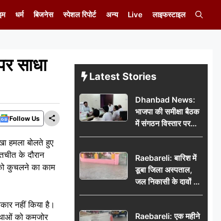
इम
धर्म
बिजनेस
स्पेशल रिपोर्ट
अन्य
Live
लाइफस्टाइल
पर साधा
Latest Stories
Dhanbad News:
भाजपा की समीक्षा बैठक
Follow Us
में संगठन विस्तार पर
मंथन, बीडीओ से
खा हमला बोलते हुए
मिलकर सौंपा
ातचीत के दौरान
Raebareli: बारिश में
जनसमस्याओं का विवरण
 को कुचलने का काम
डूबा जिला अस्पताल,
जल निकासी के दावों की
खुली पोल
ीकार नहीं किया है।
Raebareli: एक महीने
स्थाओं को कमजोर