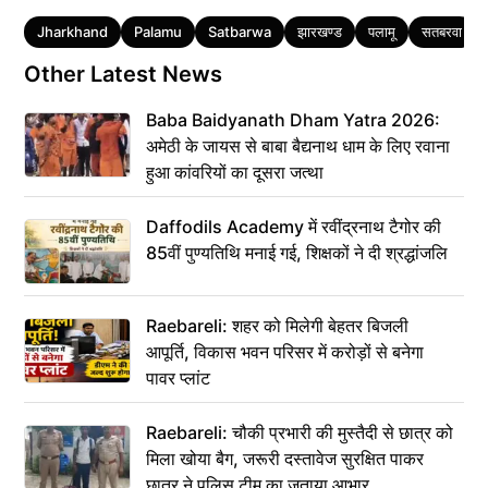
Tags
Jharkhand
Palamu
Satbarwa
झारखण्ड
पलामू
सतबरवा
Other Latest News
Baba Baidyanath Dham Yatra 2026:
अमेठी के जायस से बाबा बैद्यनाथ धाम के लिए रवाना
हुआ कांवरियों का दूसरा जत्था
Daffodils Academy में रवींद्रनाथ टैगोर की
85वीं पुण्यतिथि मनाई गई, शिक्षकों ने दी श्रद्धांजलि
Raebareli: शहर को मिलेगी बेहतर बिजली
आपूर्ति, विकास भवन परिसर में करोड़ों से बनेगा
पावर प्लांट
Raebareli: चौकी प्रभारी की मुस्तैदी से छात्र को
मिला खोया बैग, जरूरी दस्तावेज सुरक्षित पाकर
छात्र ने पुलिस टीम का जताया आभार