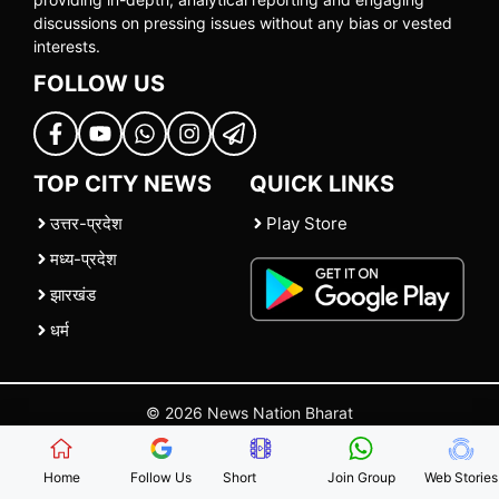
discussions on pressing issues without any bias or vested
interests.
FOLLOW US
TOP CITY NEWS
QUICK LINKS
उत्तर-प्रदेश
Play Store
मध्य-प्रदेश
झारखंड
धर्म
© 2026 News Nation Bharat
Home
|
About US
|
Contact Us
|
Policies
|
Terms and Conditions
Home
Follow Us
Short
Join Group
Web Stories