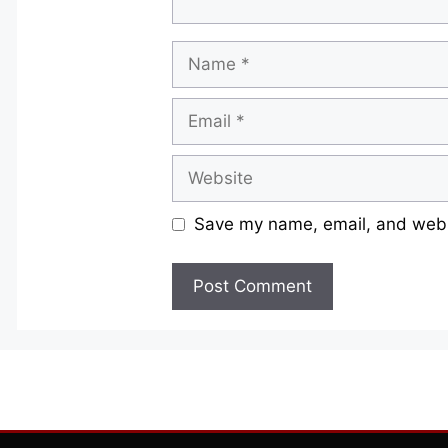
Name
Email
Website
Save my name, email, and websi