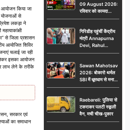
09 August 2026:
 पर आयोजन किया जा
रविवार को कामदा
ी योजनाओं से
एकादशी का व्रत, जानें
रियेश लकड़ा ने
राहु काल, अभिजीत मुहूर्त
महत्वाकांक्षी
गिरिडीह पहुंचीं केंद्रीय
और शुभ समय
रम” से जिला प्रशासन
मंत्री Annapurna
्तरीय आयोजित शिविर
Devi, Rahul
ोजनाएं चलाई जा रही
Gandhi पर साधा
निशाना; छात्रों के
ो लेकर इसका आयोजन
Sawan Mahotsav
आंदोलन को लेकर
 लाभ लेने के तरीके
2026: बोकारो थर्मल
सरकार पर हमला
SBI में धूमधाम से मना
सावन महोत्सव
Raebareli: पुलिया से
टकराकर पलटी स्कूली
वैन, मची चीख-पुकार
शासन, सरकार एवं
्याओं का समाधान