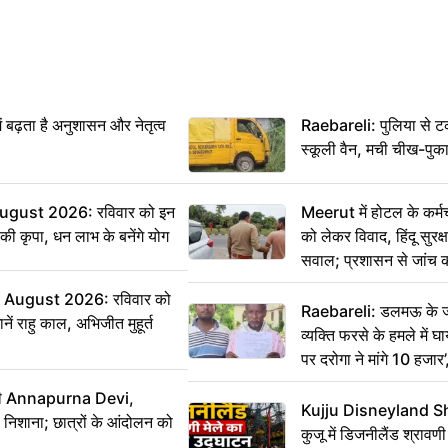
ं बढ़ता है अनुशासन और नेतृत्व
Raebareli: पुलिया से 
स्कूली वैन, मची चीख-पुक
ugust 2026: रविवार को इन
Meerut में होटल के कर्म
ी की कृपा, धन लाभ के बनेंगे योग
को लेकर विवाद, हिंदू सुरक
सवाल; प्रशासन से जांच क
August 2026: रविवार को
Raebareli: डलमऊ के जह
ं राहु काल, अभिजीत मुहूर्त
व्यक्ति फरसे के हमले में 
पर दरोगा ने मांगे 10 हजार
कार्रवाई ठंडी!
मंत्री Annapurna Devi,
Kujju Disneyland S
िशाना; छात्रों के आंदोलन को
कुजू में डिजनीलैंड श्रावणी