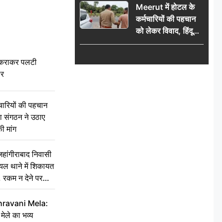
Meerut में होटल के
कर्मचारियों की पहचान
को लेकर विवाद, हिंदू
सुरक्षा संगठन ने उठाए
सवाल; प्रशासन से जांच
टकराकर पलटी
की मांग
ार
चारियों की पहचान
्षा संगठन ने उठाए
ी मांग
ांगीराबाद निवासी
घायल थाने में शिकायत
’, रकम न देने पर
hravani Mela:
 मेले का भव्य