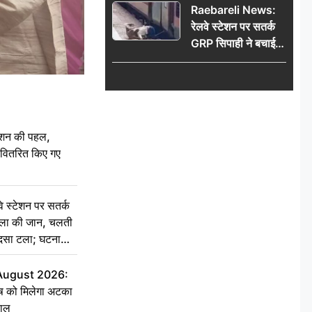
Raebareli News:
रेलवे स्टेशन पर सतर्क
GRP सिपाही ने बचाई
महिला की जान, चलती
ट्रेन में चढ़ते समय हुआ
हादसा टला; घटना
CCTV में कैद
ेशन की पहल,
ो वितरित किए गए
स्टेशन पर सतर्क
िला की जान, चलती
हादसा टला; घटना
 August 2026:
ृष को मिलेगा अटका
हाल