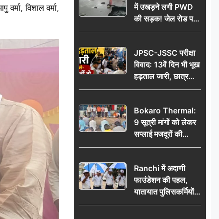
में उखड़ने लगी PWD
 वर्मा, विशाल वर्मा,
की सड़क! जेल रोड पर
गड्ढे ने खोली निर्माण
गुणवत्ता की पोल, जांच
JPSC-JSSC परीक्षा
की उठी मांग
विवाद: 13वें दिन भी भूख
हड़ताल जारी, छात्र
बोले- जांच नहीं तो
आंदोलन और होगा तेज
Bokaro Thermal:
9 सूत्री मांगों को लेकर
सप्लाई मजदूरों की
हुंकार, 12 अगस्त के
प्रदर्शन की रणनीति बनी
Ranchi में अदाणी
फाउंडेशन की पहल,
यातायात पुलिसकर्मियों
को वितरित किए गए छाते