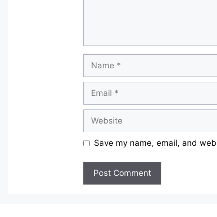
Name
Email
Website
Save my name, email, and websi