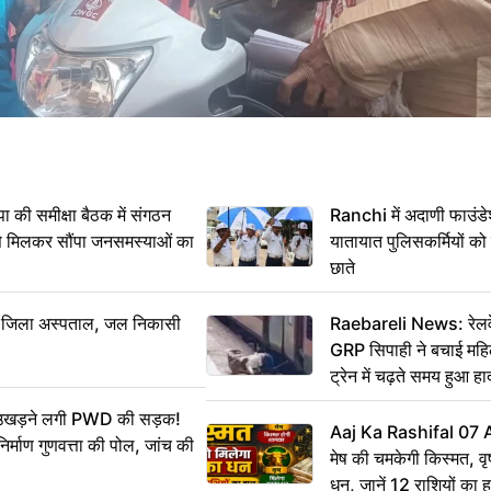
 समीक्षा बैठक में संगठन
Ranchi में अदाणी फाउंड
से मिलकर सौंपा जनसमस्याओं का
यातायात पुलिसकर्मियों क
छाते
बा जिला अस्पताल, जल निकासी
Raebareli News: रेलवे 
GRP सिपाही ने बचाई मह
ट्रेन में चढ़ते समय हुआ 
CCTV में कैद
ं उखड़ने लगी PWD की सड़क!
Aaj Ka Rashifal 07
िर्माण गुणवत्ता की पोल, जांच की
मेष की चमकेगी किस्मत, व
धन, जानें 12 राशियों का 