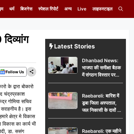
इम
धर्म
बिजनेस
स्पेशल रिपोर्ट
अन्य
Live
लाइफस्टाइल
िव्यांग
Latest Stories
Dhanbad News:
भाजपा की समीक्षा बैठक
Follow Us
में संगठन विस्तार पर
मंथन, बीडीओ से
ो के द्वारा बोकारो
मिलकर सौंपा
द चंद्रप्रकाश
Raebareli: बारिश में
जनसमस्याओं का विवरण
ंद्र गोमिया सचिव
डूबा जिला अस्पताल,
य सराहनीय है। इस
जल निकासी के दावों की
रे क्षेत्र मे विकास
खुली पोल
ण विकास का कार्य भी
Raebareli: एक महीने
ेदी, डा. ससंग