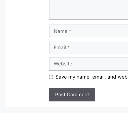
Name
Email
Website
Save my name, email, and websi