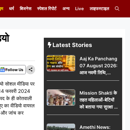
इम
धर्म
बिजनेस
स्पेशल रिपोर्ट
अन्य
Live
लाइफस्टाइल
ियो
Latest Stories
Aaj Ka Panchang
07 August 2026:
Follow Us
आज नवमी तिथि,
कृतिका नक्षत्र और वृद्धि
ीडियो सोशल मीडिया पर
योग का संयोग, जानें शुभ
क 14 फरवरी 2024
Mission Shakti के
मुहूर्त, राहुकाल का सही
नपद के ही कोतवाली
तहत महिलाओं-बेटियों
समय
 हुए का वीडियो वायरल
को बताया गया सुरक्षा के
है और जांच कर
अधिकार
Amethi News: