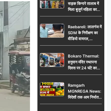
सड़क किनारे तालाब में
मिला बुजुर्ग महिला का
शव, संदिग्ध परिस्थितियों
में मौत से फैली सनसनी
Raebareli: लालगंज में
SDM के निरीक्षण का
वीडियो वायरल,
प्रशासनिक सक्रियता
या सुर्खियां बटोरने की
Bokaro Thermal:
कवायद?
हनुमान मंदिर स्थापना
दिवस पर 24 घंटे का
अखंड हरि कीर्तन,
भक्तिमय हुआ बोकारो
Ramgarh
थर्मल
MGNREGA News:
विदेशों तक आम निर्यात
का सफर, जिले ने
हासिल किया राज्य में