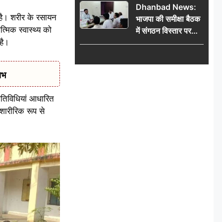
Dhanbad News:
किलो चांदी बरामद
 है। शरीर के रसायन
भाजपा की समीक्षा बैठक
्मिक स्वास्थ्य को
में संगठन विस्तार पर
है।
मंथन, बीडीओ से
मिलकर सौंपा
जनसमस्याओं का विवरण
ाभ
गतिविधियां आधारित
शारीरिक रूप से