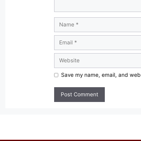
Name
Email
Website
Save my name, email, and websi