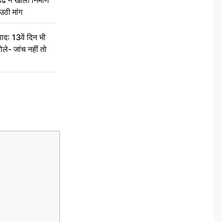
े ने खोली निर्माण
उठी मांग
द: 13वें दिन भी
ले- जांच नहीं तो