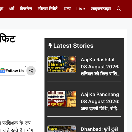
इम
धर्म
बिजनेस
स्पेशल रिपोर्ट
अन्य
Live
लाइफस्टाइल
 फिट
Latest Stories
Aaj Ka Rashifal
08 August 2026:
Follow Us
शनिवार को किस राशि
की चमकेगी किस्मत,
किसे मिलेगा धन लाभ
Aaj Ka Panchang
और करियर में सफलता?
08 August 2026:
आज दशमी तिथि, रोहिणी
नक्षत्र और सर्वार्थसिद्धि
योग, जानें राहुकाल व
 प्रशिक्षक के रूप
Dhanbad: पूर्वी टुंडी
शुभ मुहूर्त
ुड़े रहते हैं। योग