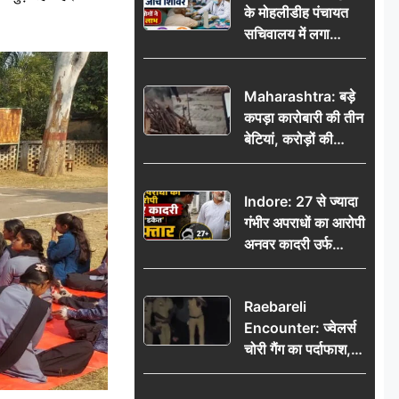
के मोहलीडीह पंचायत
सचिवालय में लगा
निःशुल्क स्वास्थ्य जांच
शिविर, सैकड़ों लोगों ने
Maharashtra: बड़े
उठाया लाभ
कपड़ा कारोबारी की तीन
बेटियां, करोड़ों की
कमाई… फिर भी पिता
अकेले: वृद्धाश्रम में गुजरे
Indore: 27 से ज्यादा
अंतिम दिन, 5100 रुपये
गंभीर अपराधों का आरोपी
भेजकर कहा– अंतिम
अनवर कादरी उर्फ
संस्कार कर दीजिए हम
‘डकैत’ गिरफ्तार, इंदौर
नहीं आ पाएंगे
पुलिस की बड़ी सफलता
Raebareli
Encounter: ज्वेलर्स
चोरी गैंग का पर्दाफाश,
पुलिस मुठभेड़ में दो
बदमाश घायल, 12.80