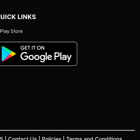
UICK LINKS
Play Store
US
|
Contact Us
|
Policies
|
Terms and Conditions