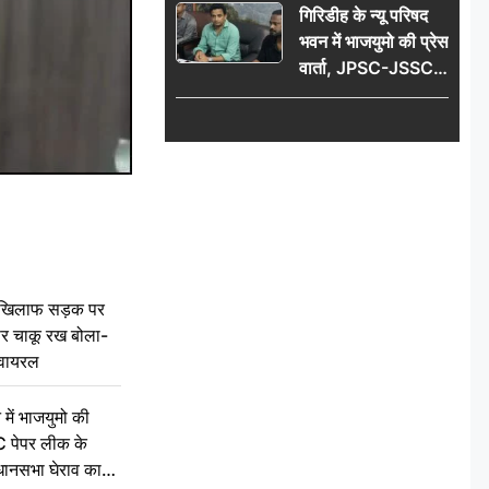
गिरिडीह के न्यू परिषद
वायरल
भवन में भाजयुमो की प्रेस
वार्ता, JPSC-JSSC
पेपर लीक के विरोध में
10 अगस्त को
विधानसभा घेराव का
ऐलान
 खिलाफ सड़क पर
 पर चाकू रख बोला-
वायरल
 में भाजयुमो की
C पेपर लीक के
िधानसभा घेराव का