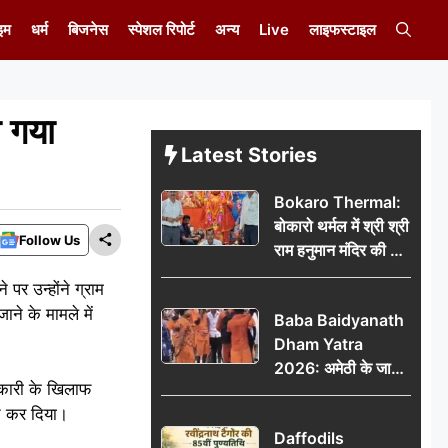
इम
धर्म
बिजनेस
स्पेशल रिपोर्ट
अन्य
Live
लाइफस्टाइल
ा गया
Latest Stories
Bokaro Thermal:
बोकारो थर्मल में श्री श्री
Follow Us
राम हनुमान मंदिर की नई
कमेटी गठित, बाबूलाल
पर उन्होंने ग्राम
गिरि फिर बने अध्यक्ष
ने के मामले में
Baba Baidyanath
Dham Yatra
2026: अमेठी के जायस
िकारी के खिलाफ
से बाबा बैद्यनाथ धाम के
ित कर दिया।
लिए रवाना हुआ कांवरियों
Daffodils
का दूसरा जत्था