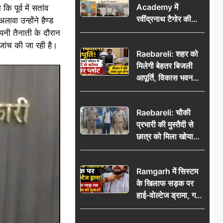
Academy में
पूर्व में सतांव
रवींद्रनाथ टैगोर की
ावा उन्होंने हैण्ड
85वीं पुण्यतिथि मनाई
पनी तैनाती के दौरान
गई, शिक्षकों ने दी
जांच की जा रही है।
Raebareli: शहर को
श्रद्धांजलि
मिलेगी बेहतर बिजली
आपूर्ति, विकास भवन
परिसर में करोड़ों से
बनेगा पावर प्लांट
Raebareli: चौकी
प्रभारी की मुस्तैदी से
छात्र को मिला खोया
बैग, जरूरी दस्तावेज
सुरक्षित पाकर छात्र ने
Ramgarh में सिस्टम
पुलिस टीम का जताया
के खिलाफ सड़क पर
आभार
हाई-वोल्टेज ड्रामा, गर्दन
पर चाकू रख बोला- CM
को बुलाओ; Video