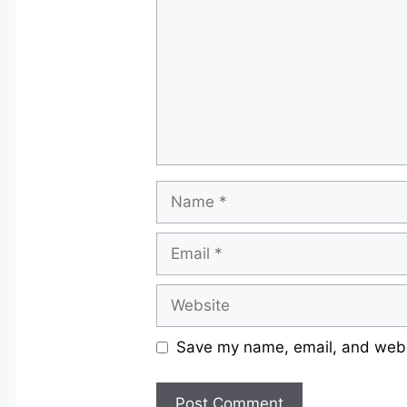
Name
Email
Website
Save my name, email, and websi