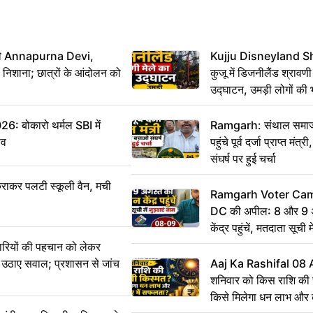
मंत्री Annapurna Devi,
Kujju Disneyland S
िशाना; छात्रों के आंदोलन को
कुजू में डिजनीलैंड श्रावणी
उद्घाटन, उमड़ी लोगों की 
बोकारो थर्मल SBI में
Ramgarh: संथाल समाज 
सव
पहुंचे पूर्व दर्जा प्राप्त मंत
संघर्ष पर हुई चर्चा
राकर पलटी स्कूली वैन, मची
Ramgarh Voter Camp
DC की अपील: 8 और 9 अ
केंद्र पहुंचें, मतदाता सूची म
ारियों की पहचान को लेकर
 ने उठाए सवाल; प्रशासन से जांच
Aaj Ka Rashifal 08
शनिवार को किस राशि की 
किसे मिलेगा धन लाभ और