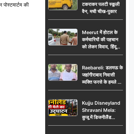
टकराकर पलटी स्कूली
 पोस्टमार्टम की
वैन, मची चीख-पुकार
Meerut में होटल के
कर्मचारियों की पहचान
को लेकर विवाद, हिंदू
सुरक्षा संगठन ने उठाए
सवाल; प्रशासन से जांच
Raebareli: डलमऊ के
की मांग
जहांगीराबाद निवासी
व्यक्ति फरसे के हमले में
घायल थाने में शिकायत
पर दरोगा ने मांगे 10
Kujju Disneyland
हजार’, रकम न देने पर
Shravani Mela:
कार्रवाई ठंडी!
कुजू में डिजनीलैंड
श्रावणी मेले का भव्य
उद्घाटन, उमड़ी लोगों