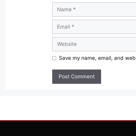
Name
Email
Website
Save my name, email, and websi