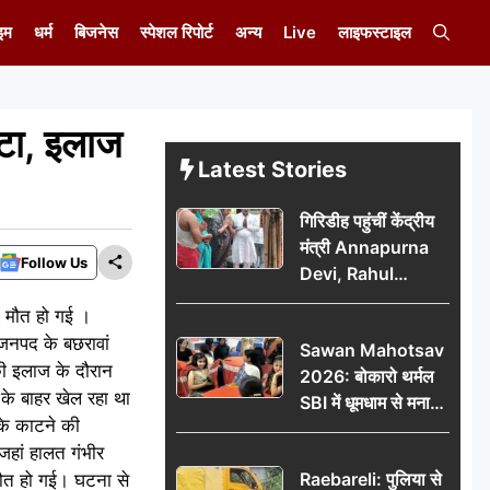
इम
धर्म
बिजनेस
स्पेशल रिपोर्ट
अन्य
Live
लाइफस्टाइल
ाटा, इलाज
Latest Stories
गिरिडीह पहुंचीं केंद्रीय
मंत्री Annapurna
Follow Us
Devi, Rahul
Gandhi पर साधा
न मौत हो गई ।
निशाना; छात्रों के
जनपद के बछरावां
Sawan Mahotsav
आंदोलन को लेकर
सकी इलाज के दौरान
2026: बोकारो थर्मल
सरकार पर हमला
र के बाहर खेल रहा था
SBI में धूमधाम से मना
के काटने की
सावन महोत्सव
जहां हालत गंभीर
Raebareli: पुलिया से
मौत हो गई। घटना से