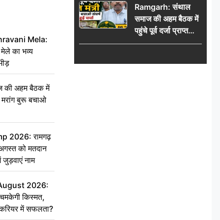
Ramgarh: संथाल
की भीड़
समाज की अहम बैठक में
पहुंचे पूर्व दर्जा प्राप्त
hravani Mela:
मंत्री, मरांग बुरू बचाओ
 मेले का भव्य
संघर्ष पर हुई चर्चा
भीड़
की अहम बैठक में
्री, मरांग बुरू बचाओ
 2026: रामगढ़
गस्त को मतदान
ें जुड़वाएं नाम
 August 2026:
चमकेगी किस्मत,
 करियर में सफलता?