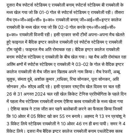
दूसरा मैच स्पोटर्स स्टेडियम ए रायबरेली बनाम् स्पोटर्स स्टेडियम बी रायबरेली के
मध्य खेल गया जो कि 01-0 गोल से स्पोटर्स स्टेडियम ए रायबरेली रही। तीसरा
मैच एम०जी०आई०सी० इ०का० रायबरेली बनाम् जी०आई०सी०इन्टर कालेज
रायबरेली के मध्य खेल गया जो कि 02-0 गोल करके एम०जी०आई०सी०
इ०का० रायबरेली विजयी रही। इसी प्रकार सभी टीमों अपना-अपना मैच खेलते
हुऐ फाइनल में बैदिक इण्टर कालेज रायबरेली एवं स्पोर्टस स्टेडियम ए रायबरेली
टीम पहुंची। फाइनल मैच अति रोमाचक रहा। बैदिक इण्टर कालेज रायबरेली
बनाम स्पोर्टस स्टेडियम ए रायबरेली के बीच खेल गया। यह मैच अति रोमांचल रहा
अतिंम क्षणों में स्पोर्टस स्टेडियम ए रायबरेली ने 03-02 के गोल से वैदिक इण्टर
कालेज रायबरेली से मैच जीत कर खिताब अपने नाम किया। मैच रेफरी, अब्बू
यूसुफ, संमता दुबे, अशोक कुमार ,राधिका, रिया सोनकर, पूना सोनकर, अवि
सोनकर ,मो० शोएब आदि रहे। इसी प्रकार राष्ट्रीय खेल दिवस पर चल रही
26 से 31 अगस्त 2024 चल रही खेल किकेट टेनिस प्रतियोगिता के पहले दिन
में पहला मैच स्टेडियम रायबरेली वनाम ऐशिया क्लब रायबरेली के मध्य खेला गया
। ऐशिया क्लब ने टास जीत कर पहने बल्लेबाजी करने का फैसला किया जिसमें
कि 10 ओवर में 05 विकेट खो कर 55 रन बनाये। अहमद ने 13 रन प्रयांशू ने
3 विकेट लिये स्टेडियम रायबरेली ने 10 ओवर 46 रन ही बना पायी। समर ने 4
विकेट लिये। दूसरा मैच बैदिक इण्टर कालेज रायबरेली बनाम एथलेटिक्स क्लब