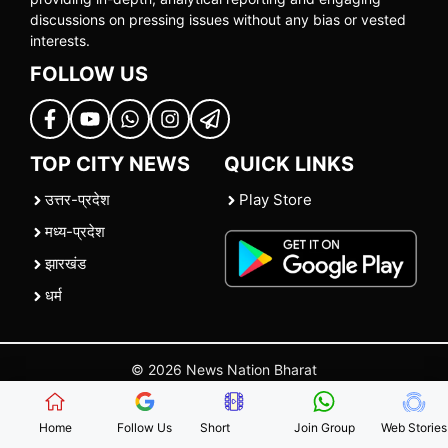
discussions on pressing issues without any bias or vested
interests.
FOLLOW US
TOP CITY NEWS
QUICK LINKS
उत्तर-प्रदेश
Play Store
मध्य-प्रदेश
झारखंड
धर्म
© 2026 News Nation Bharat
Home
|
About US
|
Contact Us
|
Policies
|
Terms and Conditions
Home
Follow Us
Short
Join Group
Web Stories