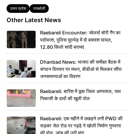
Tags
उत्तर प्रदेश
रायबरेली
Other Latest News
Raebareli Encounter: ज्वेलर्स चोरी गैंग का
पर्दाफाश, पुलिस मुठभेड़ में दो बदमाश घायल,
12.80 किलो चांदी बरामद
Dhanbad News: भाजपा की समीक्षा बैठक में
संगठन विस्तार पर मंथन, बीडीओ से मिलकर सौंपा
जनसमस्याओं का विवरण
Raebareli: बारिश में डूबा जिला अस्पताल, जल
निकासी के दावों की खुली पोल
Raebareli: एक महीने में उखड़ने लगी PWD की
सड़क! जेल रोड पर गड्ढे ने खोली निर्माण गुणवत्ता
की पोल, जांच की उठी मांग