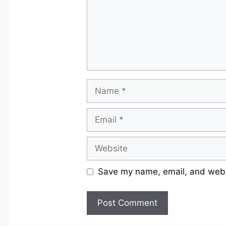
Name
Email
Website
Save my name, email, and websi