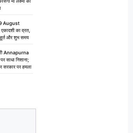
सेगी मां लक्ष्मी की
ग
9 August
 एकादशी का व्रत,
ुहूर्त और शुभ समय
 मंत्री Annapurna
र साधा निशाना;
ेकर सरकार पर हमला