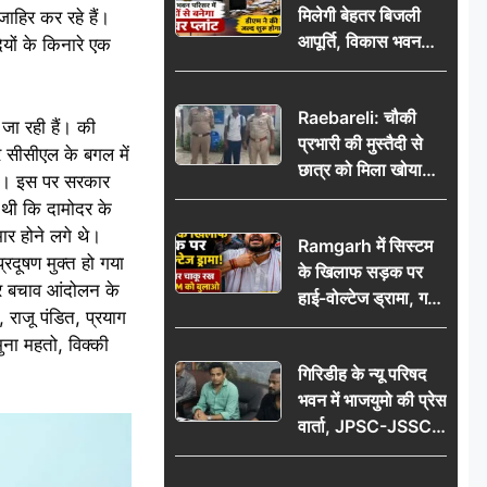
मिलेगी बेहतर बिजली
ाहिर कर रहे हैं।
आपूर्ति, विकास भवन
यों के किनारे एक
परिसर में करोड़ों से
बनेगा पावर प्लांट
Raebareli: चौकी
जा रही हैं। की
प्रभारी की मुस्तैदी से
र सीसीएल के बगल में
छात्र को मिला खोया
ेगी। इस पर सरकार
बैग, जरूरी दस्तावेज
 थी कि दामोदर के
सुरक्षित पाकर छात्र ने
र होने लगे थे।
Ramgarh में सिस्टम
पुलिस टीम का जताया
रदूषण मुक्त हो गया
के खिलाफ सड़क पर
आभार
ोदर बचाव आंदोलन के
हाई-वोल्टेज ड्रामा, गर्दन
, राजू पंडित, प्रयाग
पर चाकू रख बोला- CM
ुना महतो, विक्की
को बुलाओ; Video
गिरिडीह के न्यू परिषद
वायरल
भवन में भाजयुमो की प्रेस
वार्ता, JPSC-JSSC
पेपर लीक के विरोध में
10 अगस्त को