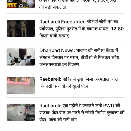
अनवर कादरी उर्फ ‘डकैत’ गिरफ्तार, इंदौर पुलिस
की बड़ी सफलता
Raebareli Encounter: ज्वेलर्स चोरी गैंग का
पर्दाफाश, पुलिस मुठभेड़ में दो बदमाश घायल, 12.80
किलो चांदी बरामद
Dhanbad News: भाजपा की समीक्षा बैठक में
संगठन विस्तार पर मंथन, बीडीओ से मिलकर सौंपा
जनसमस्याओं का विवरण
Raebareli: बारिश में डूबा जिला अस्पताल, जल
निकासी के दावों की खुली पोल
Raebareli: एक महीने में उखड़ने लगी PWD की
सड़क! जेल रोड पर गड्ढे ने खोली निर्माण गुणवत्ता की
पोल, जांच की उठी मांग