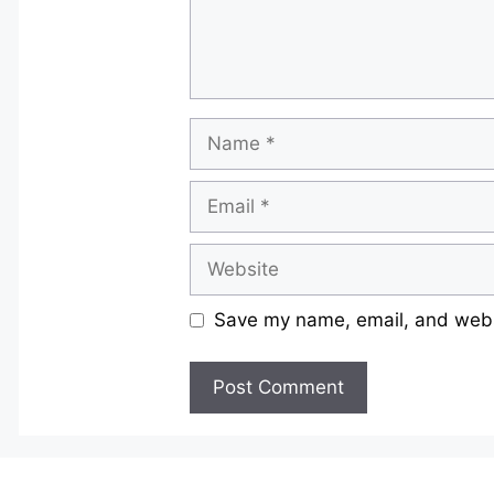
Name
Email
Website
Save my name, email, and websi