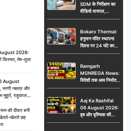
SDM के निरीक्षण का
वीडियो वायरल,
प्रशासनिक सक्रियता
या सुर्खियां बटोरने की
Bokaro Thermal:
कवायद?
हनुमान मंदिर स्थापना
दिवस पर 24 घंटे का
 August 2026:
अखंड हरि कीर्तन,
ी किस्मत, मेष-तुला
भक्तिमय हुआ बोकारो
Ramgarh
थर्मल
MGNREGA News:
विदेशों तक आम निर्यात
6 August
का सफर, जिले ने
 भरणी नक्षत्र और
हासिल किया राज्य में
 मुहूर्त, राहुकाल
Aaj Ka Rashifal
प्रथम स्थान
06 August 2026:
ूम की दीवार बनी
वृष और वृश्चिक की
खेलते-खेलते छह
चमकेगी किस्मत, मेष-
ौत
तुला रहें सावधान