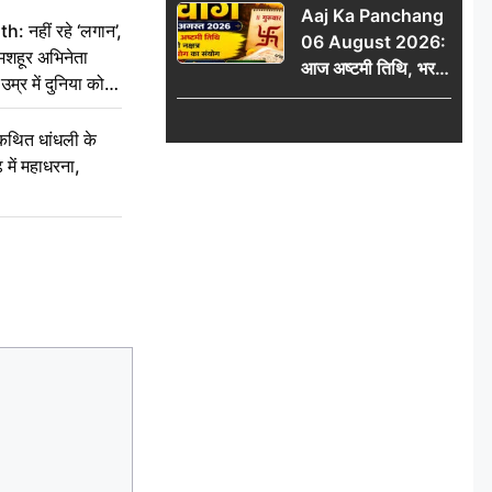
Aaj Ka Panchang
नहीं रहे ‘लगान’,
06 August 2026:
मशहूर अभिनेता
आज अष्टमी तिथि, भरणी
म्र में दुनिया को
नक्षत्र और गंड योग का
संयोग, जानें शुभ मुहूर्त,
कथित धांधली के
राहुकाल और दिनभर का
ें महाधरना,
पंचांग