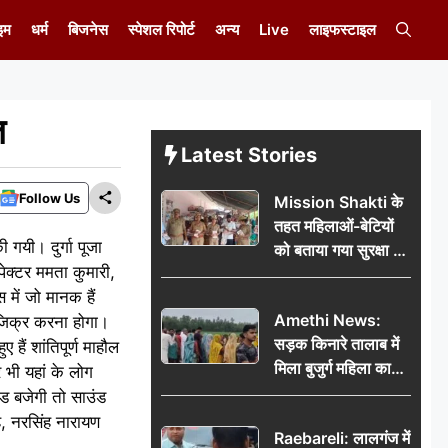
इम
धर्म
बिजनेस
स्पेशल रिपोर्ट
अन्य
Live
लाइफस्टाइल
त
Latest Stories
Follow Us
Mission Shakti के
तहत महिलाओं-बेटियों
 गयी। दुर्गा पूजा
को बताया गया सुरक्षा के
पेक्टर ममता कुमारी,
अधिकार
 में जो मानक हैं
Amethi News:
 जिक्र करना होगा।
सड़क किनारे तालाब में
हैं शांतिपूर्ण माहौल
मिला बुजुर्ग महिला का
ार भी यहां के लोग
शव, संदिग्ध परिस्थितियों
ंड बजेगी तो साउंड
में मौत से फैली सनसनी
ंह, नरसिंह नारायण
Raebareli: लालगंज में