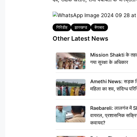
Tags
गिरिडीह
झारखण्ड
बेंगाबाद
Other Latest News
Mission Shakti के तहत 
गया सुरक्षा के अधिकार
Amethi News: सड़क किनारे
महिला का शव, संदिग्ध परिस
Raebareli: लालगंज में S
वायरल, प्रशासनिक सक्रियत
कवायद?