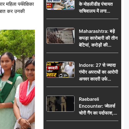
महिला पर्यवेक्षिका
के मोहलीडीह पंचायत
सचिवालय में लगा
े बात कर उनकी
निःशुल्क स्वास्थ्य जांच
शिविर, सैकड़ों लोगों ने
Maharashtra: बड़े
उठाया लाभ
कपड़ा कारोबारी की तीन
बेटियां, करोड़ों की
कमाई… फिर भी पिता
अकेले: वृद्धाश्रम में गुजरे
Indore: 27 से ज्यादा
अंतिम दिन, 5100 रुपये
गंभीर अपराधों का आरोपी
भेजकर कहा– अंतिम
अनवर कादरी उर्फ
संस्कार कर दीजिए हम
‘डकैत’ गिरफ्तार, इंदौर
नहीं आ पाएंगे
पुलिस की बड़ी सफलता
Raebareli
Encounter: ज्वेलर्स
चोरी गैंग का पर्दाफाश,
पुलिस मुठभेड़ में दो
बदमाश घायल, 12.80