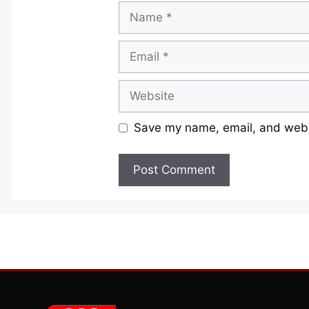
Name
Email
Website
Save my name, email, and websi