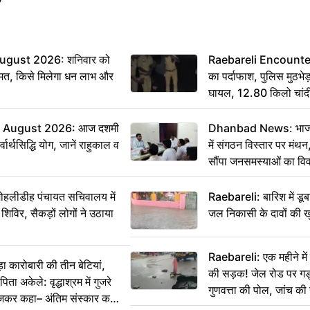
ugust 2026: शनिवार को
Raebareli Encounter: ज्
मत, किसे मिलेगा धन लाभ और
का पर्दाफाश, पुलिस मुठभेड़
घायल, 12.80 किलो चांद
 August 2026: आज दशमी
Dhanbad News: भाजपा 
वार्थसिद्धि योग, जानें राहुकाल व
में संगठन विस्तार पर मं
सौंपा जनसमस्याओं का वि
 मोहलीडीह पंचायत सचिवालय में
Raebareli: बारिश में डू
 शिविर, सैकड़ों लोगों ने उठाया
जल निकासी के दावों की ख
Raebareli: एक महीने म
कारोबारी की तीन बेटियां,
की सड़क! जेल रोड पर गड्ढ
ा अकेले: वृद्धाश्रम में गुजरे
गुणवत्ता की पोल, जांच की 
ेजकर कहा– अंतिम संस्कार कर