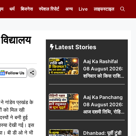
इम
धर्म
बिजनेस
स्पेशल रिपोर्ट
अन्य
Live
लाइफस्टाइल
विद्यालय
Latest Stories
Aaj Ka Rashifal
08 August 2026:
Follow Us
शनिवार को किस राशि
की चमकेगी किस्मत,
किसे मिलेगा धन लाभ
Aaj Ka Panchang
और करियर में सफलता?
े गांडेय प्रखंड के
08 August 2026:
चों को मिल रही
आज दशमी तिथि, रोहिणी
्यों ने बनी हुई
नक्षत्र और सर्वार्थसिद्धि
समस्या देखी गई। इस
योग, जानें राहुकाल व
या। बी डी ओ ने भी
Dhanbad: पूर्वी टुंडी
शुभ मुहूर्त