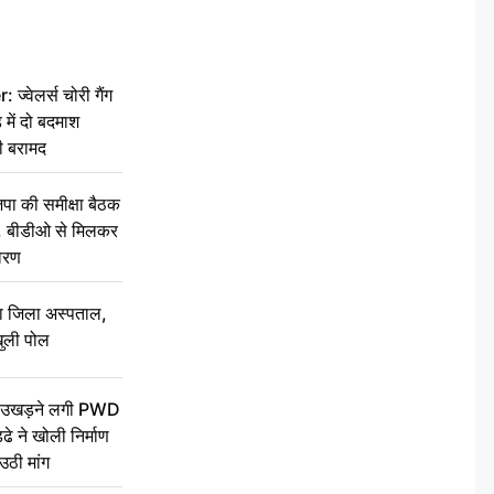
वेलर्स चोरी गैंग
 में दो बदमाश
ी बरामद
की समीक्षा बैठक
थन, बीडीओ से मिलकर
वरण
बा जिला अस्पताल,
ुली पोल
ें उखड़ने लगी PWD
े ने खोली निर्माण
उठी मांग