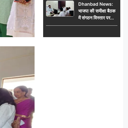
Dhanbad News:
किलो चांदी बरामद
भाजपा की समीक्षा बैठक
में संगठन विस्तार पर
मंथन, बीडीओ से
मिलकर सौंपा
जनसमस्याओं का विवरण