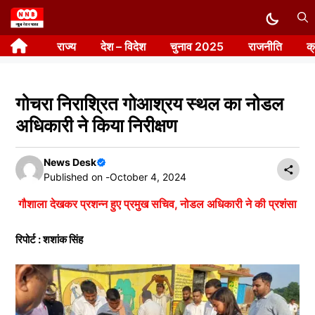
Skip
to
राज्य
देश – विदेश
चुनाव 2025
राजनीति
क
content
गोचरा निराश्रित गोआश्रय स्थल का नोडल
अधिकारी ने किया निरीक्षण
News Desk
Published on -
October 4, 2024
गौशाला देखकर प्रशन्न हुए प्रमुख सचिव, नोडल अधिकारी ने की प्रशंसा
रिपोर्ट : शशांक सिंह