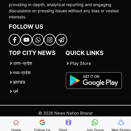
providing in-depth, analytical reporting and engaging
discussions on pressing issues without any bias or vested
interests.
FOLLOW US
TOP CITY NEWS
QUICK LINKS
उत्तर-प्रदेश
Play Store
मध्य-प्रदेश
झारखंड
धर्म
© 2026 News Nation Bharat
Home
|
About US
|
Contact Us
|
Policies
|
Terms and Conditions
Home
Follow Us
Short
Join Group
Web Stories