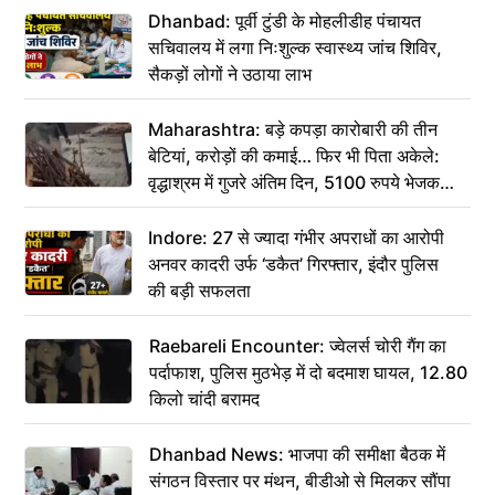
Dhanbad: पूर्वी टुंडी के मोहलीडीह पंचायत
सचिवालय में लगा निःशुल्क स्वास्थ्य जांच शिविर,
सैकड़ों लोगों ने उठाया लाभ
Maharashtra: बड़े कपड़ा कारोबारी की तीन
बेटियां, करोड़ों की कमाई… फिर भी पिता अकेले:
वृद्धाश्रम में गुजरे अंतिम दिन, 5100 रुपये भेजकर
कहा– अंतिम संस्कार कर दीजिए हम नहीं आ पाएंगे
Indore: 27 से ज्यादा गंभीर अपराधों का आरोपी
अनवर कादरी उर्फ ‘डकैत’ गिरफ्तार, इंदौर पुलिस
की बड़ी सफलता
Raebareli Encounter: ज्वेलर्स चोरी गैंग का
पर्दाफाश, पुलिस मुठभेड़ में दो बदमाश घायल, 12.80
किलो चांदी बरामद
Dhanbad News: भाजपा की समीक्षा बैठक में
संगठन विस्तार पर मंथन, बीडीओ से मिलकर सौंपा