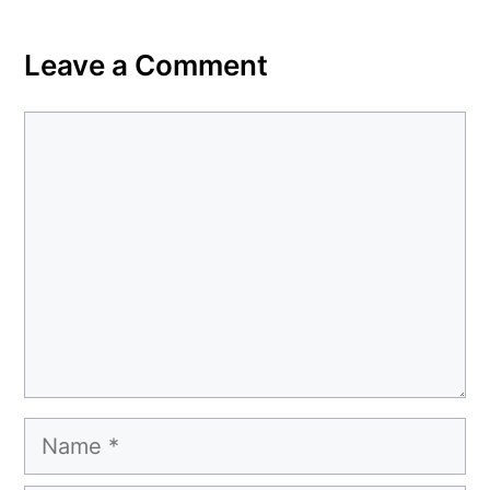
Leave a Comment
Comment
Name