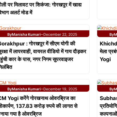
ोली पर मिलावट पर शिकंजा: गोरखपुर में खाद्य
िभाग अलर्ट मोड में
By
Manisha Kumari
December 22, 2025
By
M
—
orakhpur : गोरखपुर में सीएम योगी की
Khichdi
ुरक्षा में लापरवाही, वायरल वीडियो में गाय दौड़कर
मेला प्र
हुंची कार के पास, नगर निगम सुपरवाइजर
Yogi
िलंबित
By
Manisha Kumari
December 19, 2025
By
M
—
M Yogi करेंगे गोरखनाथ ओवरब्रिज का
Subhas
ोकार्पण, 137.83 करोड़ रुपये की लागत से
प्रतियोगि
नाया गया है ओवरब्रिज
कल्पनाओं