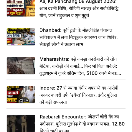
Aaj Ka Panchang 08 August 2026:
आज दशमी तिथि, रोहिणी नक्षत्र और सर्वार्थसिद्धि
योग, जानें राहुकाल व शुभ मुहूर्त
Dhanbad: पूर्वी टुंडी के मोहलीडीह पंचायत
सचिवालय में लगा निःशुल्क स्वास्थ्य जांच शिविर,
सैकड़ों लोगों ने उठाया लाभ
Maharashtra: बड़े कपड़ा कारोबारी की तीन
बेटियां, करोड़ों की कमाई… फिर भी पिता अकेले:
वृद्धाश्रम में गुजरे अंतिम दिन, 5100 रुपये भेजकर
कहा– अंतिम संस्कार कर दीजिए हम नहीं आ पाएंगे
Indore: 27 से ज्यादा गंभीर अपराधों का आरोपी
अनवर कादरी उर्फ ‘डकैत’ गिरफ्तार, इंदौर पुलिस
की बड़ी सफलता
Raebareli Encounter: ज्वेलर्स चोरी गैंग का
पर्दाफाश, पुलिस मुठभेड़ में दो बदमाश घायल, 12.80
किलो चांदी बरामद