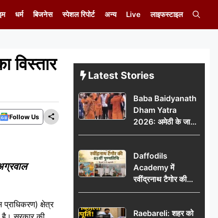
इम
धर्म
बिजनेस
स्पेशल रिपोर्ट
अन्य
Live
लाइफस्टाइल
ा विस्तार
Latest Stories
Baba Baidyanath
Dham Yatra
Follow Us
2026: अमेठी के जायस
से बाबा बैद्यनाथ धाम के
लिए रवाना हुआ कांवरियों
Daffodils
का दूसरा जत्था
 अग्रवाल
Academy में
रवींद्रनाथ टैगोर की
85वीं पुण्यतिथि मनाई
गई, शिक्षकों ने दी
प्राधिकरण) क्षेत्र
Raebareli: शहर को
श्रद्धांजलि
या है। सरकार की