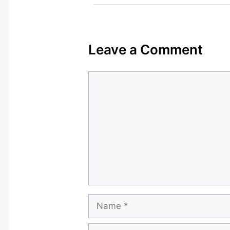
Leave a Comment
Comment
Name
Email