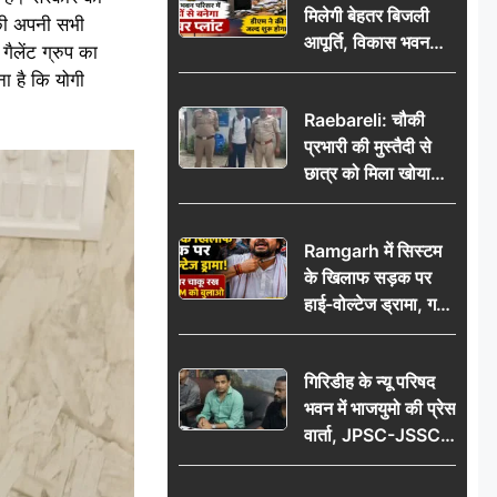
मिलेगी बेहतर बिजली
 की अपनी सभी
आपूर्ति, विकास भवन
ैलेंट ग्रुप का
परिसर में करोड़ों से
ा है कि योगी
बनेगा पावर प्लांट
Raebareli: चौकी
प्रभारी की मुस्तैदी से
छात्र को मिला खोया
बैग, जरूरी दस्तावेज
सुरक्षित पाकर छात्र ने
Ramgarh में सिस्टम
पुलिस टीम का जताया
के खिलाफ सड़क पर
आभार
हाई-वोल्टेज ड्रामा, गर्दन
पर चाकू रख बोला- CM
को बुलाओ; Video
गिरिडीह के न्यू परिषद
वायरल
भवन में भाजयुमो की प्रेस
वार्ता, JPSC-JSSC
पेपर लीक के विरोध में
10 अगस्त को