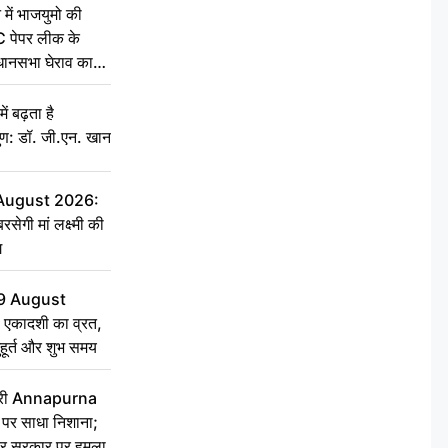
 में भाजयुमो की
C पेपर लीक के
िधानसभा घेराव का
ं बढ़ता है
ुण: डॉ. जी.एन. खान
 August 2026:
सेगी मां लक्ष्मी की
ग
9 August
 एकादशी का व्रत,
ुहूर्त और शुभ समय
 मंत्री Annapurna
र साधा निशाना;
ेकर सरकार पर हमला