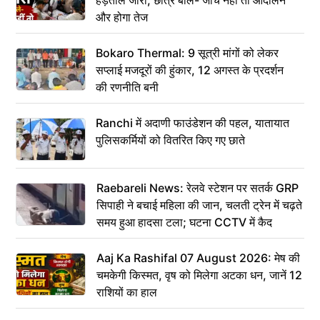
हड़ताल जारी, छात्र बोले- जांच नहीं तो आंदोलन
और होगा तेज
Bokaro Thermal: 9 सूत्री मांगों को लेकर
सप्लाई मजदूरों की हुंकार, 12 अगस्त के प्रदर्शन
की रणनीति बनी
Ranchi में अदाणी फाउंडेशन की पहल, यातायात
पुलिसकर्मियों को वितरित किए गए छाते
Raebareli News: रेलवे स्टेशन पर सतर्क GRP
सिपाही ने बचाई महिला की जान, चलती ट्रेन में चढ़ते
समय हुआ हादसा टला; घटना CCTV में कैद
Aaj Ka Rashifal 07 August 2026: मेष की
चमकेगी किस्मत, वृष को मिलेगा अटका धन, जानें 12
राशियों का हाल