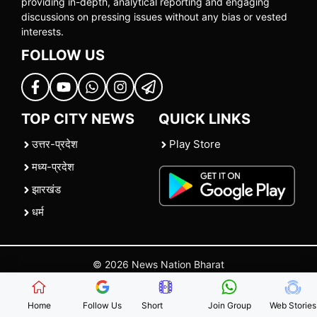
providing in-depth, analytical reporting and engaging
discussions on pressing issues without any bias or vested
interests.
FOLLOW US
TOP CITY NEWS
QUICK LINKS
उत्तर-प्रदेश
Play Store
मध्य-प्रदेश
झारखंड
धर्म
© 2026 News Nation Bharat
Home
|
About US
|
Contact Us
|
Policies
|
Terms and Conditions
Home
Follow Us
Short
Join Group
Web Stories