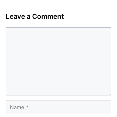
Leave a Comment
Comment
Name