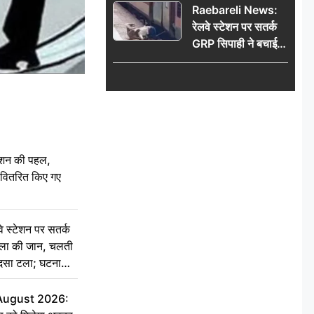
Raebareli News:
रेलवे स्टेशन पर सतर्क
GRP सिपाही ने बचाई
महिला की जान, चलती
ट्रेन में चढ़ते समय हुआ
हादसा टला; घटना
CCTV में कैद
ेशन की पहल,
ो वितरित किए गए
स्टेशन पर सतर्क
िला की जान, चलती
हादसा टला; घटना
 August 2026: