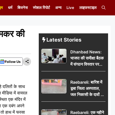
इम
धर्म
बिजनेस
स्पेशल रिपोर्ट
अन्य
Live
लाइफस्टाइल
 जमकर की
Latest Stories
Dhanbad News:
भाजपा की समीक्षा बैठक
Follow Us
में संगठन विस्तार पर
मंथन, बीडीओ से
मिलकर सौंपा
Raebareli: बारिश में
जनसमस्याओं का विवरण
रहे दलितों के साथ
डूबा जिला अस्पताल,
मीडिया में वायरल
जल निकासी के दावों की
्थित एक मंदिर में
खुली पोल
ला एक दबंग अपने
तो हाथ में फरसा
Raebareli: एक महीने