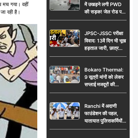
ंप मच गया। वहीं
में उखड़ने लगी PWD
की सड़क! जेल रोड पर
 जा रही है।
गड्ढे ने खोली निर्माण
गुणवत्ता की पोल, जांच
JPSC-JSSC परीक्षा
की उठी मांग
विवाद: 13वें दिन भी भूख
हड़ताल जारी, छात्र
बोले- जांच नहीं तो
आंदोलन और होगा तेज
Bokaro Thermal:
9 सूत्री मांगों को लेकर
सप्लाई मजदूरों की
हुंकार, 12 अगस्त के
प्रदर्शन की रणनीति बनी
Ranchi में अदाणी
फाउंडेशन की पहल,
यातायात पुलिसकर्मियों
को वितरित किए गए छाते