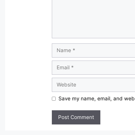
Name
Email
Website
Save my name, email, and websi