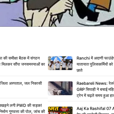
 समीक्षा बैठक में संगठन
Ranchi में अदाणी फाउंड
से मिलकर सौंपा जनसमस्याओं का
यातायात पुलिसकर्मियों क
छाते
बा जिला अस्पताल, जल निकासी
Raebareli News: रेलवे 
GRP सिपाही ने बचाई मह
ट्रेन में चढ़ते समय हुआ 
CCTV में कैद
ं उखड़ने लगी PWD की सड़क!
Aaj Ka Rashifal 07
िर्माण गुणवत्ता की पोल, जांच की